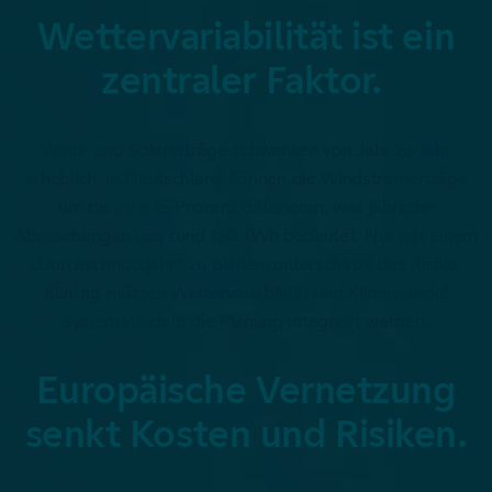
Wettervariabilität ist ein
zentraler Faktor.
Wind- und Solarerträge schwanken von Jahr zu Jahr
erheblich. In Deutschland können die Windstromerträge
um bis zu ± 15 Prozent differieren, was jährliche
Abweichungen von rund 150 TWh bedeutet. Nur mit einem
„Durchschnittsjahr“ zu planen, unterschätzt das Risiko.
Künftig müssen Wettervariabilität und Klimawandel
systematisch in die Planung integriert werden.
Europäische Vernetzung
senkt Kosten und Risiken.