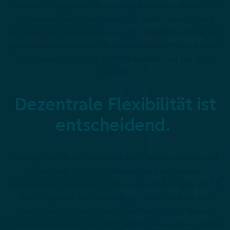
Je stärker Europa elektrisch und perspektivisch auch im
Wasserstoffsektor verbunden ist, desto robuster und
günstiger wird das Gesamtsystem. Eine Verdopplung der
grenzüberschreitenden Übertragungskapazitäten könnte
Einsparungen von bis zu 18 Milliarden Euro pro Jahr
bringen.
Dezentrale Flexibilität ist
entscheidend.
Wenn nur 50 % der Haushalte oder weniger flexibel auf
Preissignale reagieren, steigen die europäischen
Systemkosten um etwa 11 Mrd. €, für Deutschland um 1,5
Mrd. € jährlich. Die notwendige Flexibilität kann nur
genutzt werden, wenn der Roll-out von Smart Metern,
dynamischen Tarifen und intelligenten Steuerungen gelingt.