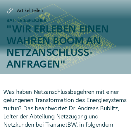
Artikel teilen
BATTERIESPEICHER
"WIR ERLEBEN EINEN
WAHREN BOOM AN
NETZ­ANSCHLUSS­
ANFRAGEN"
Was haben Netzanschlussbegehren mit einer
gelungenen Transformation des Energiesystems
zu tun? Das beantwortet Dr. Andreas Bublitz,
Leiter der Abteilung Netzzugang und
Netzkunden bei TransnetBW, in folgendem