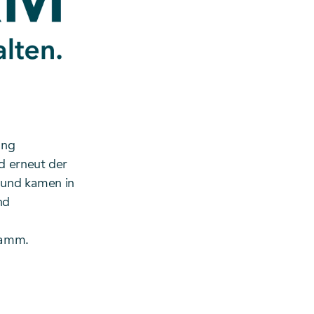
ung
d erneut der
t und kamen in
nd
ramm.