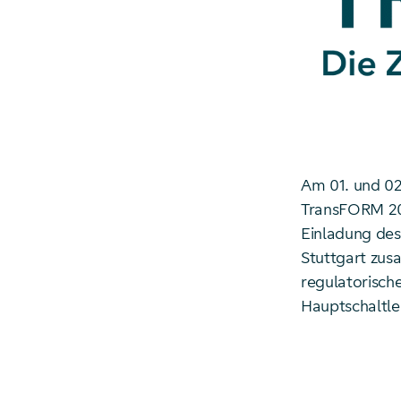
Am 01. und 0
TransFORM 202
Einladung des
Stuttgart zus
regulatorisch
Hauptschaltle