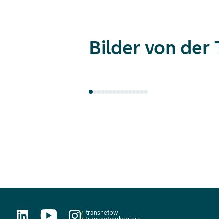
Bilder von de
transnetbw
transnetbw.karriere