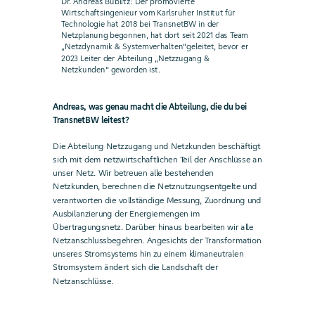
Dr. Andreas Bublitz: Der promovierte
Wirtschaftsingenieur vom Karlsruher Institut für
Technologie hat 2018 bei TransnetBW in der
Netzplanung begonnen, hat dort seit 2021 das Team
„Netzdynamik & Systemverhalten“geleitet, bevor er
2023 Leiter der Abteilung „Netzzugang &
Netzkunden“ geworden ist.
Andreas, was genau macht die Abteilung, die du bei
TransnetBW leitest?
Die Abteilung Netzzugang und Netzkunden beschäftigt
sich mit dem netzwirtschaftlichen Teil der Anschlüsse an
unser Netz. Wir betreuen alle bestehenden
Netzkunden, berechnen die Netznutzungsentgelte und
verantworten die vollständige Messung, Zuordnung und
Ausbilanzierung der Energiemengen im
Übertragungsnetz. Darüber hinaus bearbeiten wir alle
Netzanschlussbegehren. Angesichts der Transformation
unseres Stromsystems hin zu einem klimaneutralen
Stromsystem ändert sich die Landschaft der
Netzanschlüsse.