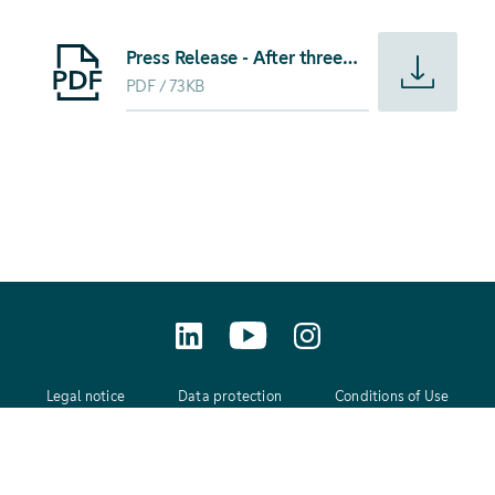
Starte Download von: Press Release - After three years o
Press Release - After three years of construction EnBW Transportnetze AG inaugurates a new 380 kV substation in Großgartach (german)
PDF
73KB
Legal notice
Data protection
Conditions of Use
GTC
Contact