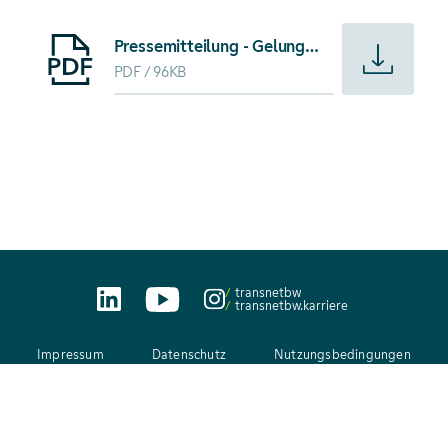
Starte Download von: Pressemitteilung - Gelungener Aufta
Pressemitteilung - Gelungener Auftakt des Dialogs zum Netzentwicklungsplan (NEP) der Übertragungsnetzbetreiber
PDF
96KB
transnetbw
transnetbw.karriere
Impressum
Datenschutz
Nutzungsbedingungen
AEB
Kontakt
Netiquette