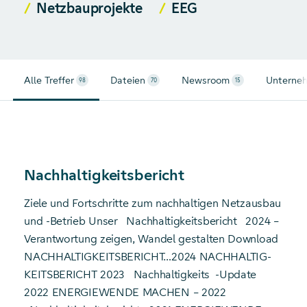
Netzbauprojekte
EEG
Alle Treffer
Dateien
Newsroom
Unterne
98
70
15
Nachhaltigkeitsbericht
Ziele und Fortschritte zum nachhaltigen Netzausbau
und -Betrieb Unser
Nachhaltigkeitsbericht
2024 –
Verantwortung zeigen, Wandel gestalten Download
NACH­HALTIG­KEITS­BERICHT…2024 NACH­HALTIG­
KEITS­BERICHT 2023
Nachhaltigkeits
-Update
2022 ENERGIEWENDE MACHEN – 2022