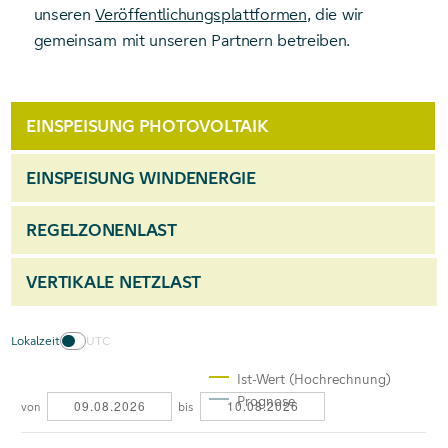
unseren
Veröffentlichungsplattformen
, die wir
gemeinsam mit unseren Partnern betreiben.
EINSPEISUNG PHOTOVOLTAIK
EINSPEISUNG WINDENERGIE
REGEL­ZONENLAST
VERTIKALE NETZLAST
Lokalzeit
UTC
Ist-Wert (Hochrechnung)
Prognose
09.08.2026
10.08.2026
von
bis