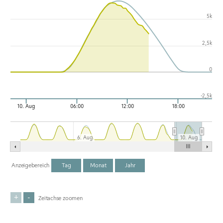
5k
2,5k
0
-2,5k
10. Aug
06:00
12:00
18:00
6. Aug
10. Aug
Anzeigebereich
Tag
Monat
Jahr
+
-
Zeitachse zoomen