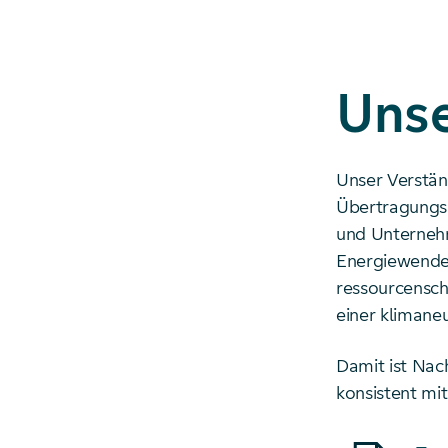
Uns
Unser Verstän
Übertragungsn
und Unternehm
Energiewende.
ressourcensch
einer klimane
Damit ist Nach
konsistent mi
Starte Downlo