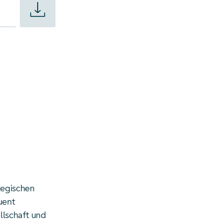
tegischen
uent
llschaft und