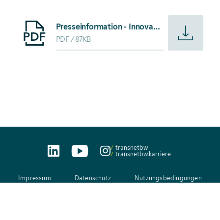
Starte Download von: Presseinformation - Innovationsproj
Presseinformation - Innovationsprojekt von TransnetBW: Photovoltaik-Heimspeicher stabilisieren Stromnetz
PDF
87KB
transnetbw
transnetbw.karriere
Impressum
Datenschutz
Nutzungsbedingungen
AEB
Kontakt
Netiquette