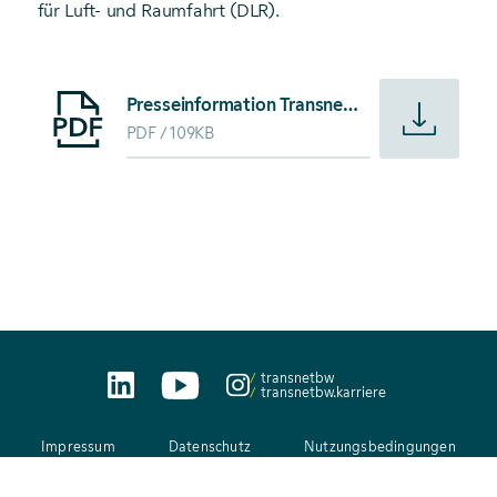
für Luft- und Raumfahrt (DLR).
Starte Download von: Presseinformation TransnetBW mach
Presseinformation TransnetBW macht Elektrofahrzeuge zum Ladebooster
PDF
109KB
transnetbw
transnetbw.karriere
Impressum
Datenschutz
Nutzungsbedingungen
AEB
Kontakt
Netiquette