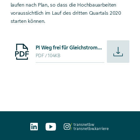
laufen nach Plan, so dass die Hochbauarbeiten
voraussichtlich im Lauf des dritten Quartals 2020
starten können.
Starte Download von: PI Weg frei für Gleichstrom-Umspan
PI Weg frei für Gleichstrom-Umspannwerk Philippsburg
PDF
104KB
transnetbw
transnetbw.karriere