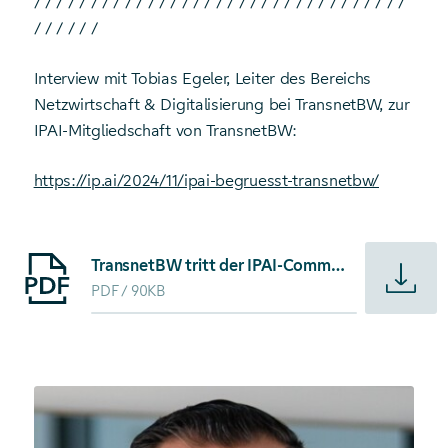
/ / / / / / / / / / / / / / / / / / / / / / / / / / / / / / / / /
/ / / / / /
Interview mit Tobias Egeler, Leiter des Bereichs
Netzwirtschaft & Digitalisierung bei TransnetBW, zur
IPAI-Mitgliedschaft von TransnetBW:
https://ip.ai/2024/11/ipai-begruesst-transnetbw/
Starte Download von: TransnetBW tritt der IPAI-Community be
TransnetBW tritt der IPAI-Community bei
PDF
90KB