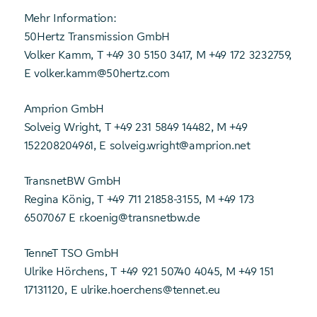
Mehr Information:
50Hertz Transmission GmbH
Volker Kamm, T +49 30 5150 3417, M +49 172 3232759,
E volker.kamm@50hertz.com
Amprion GmbH
Solveig Wright, T +49 231 5849 14482, M +49
152208204961, E solveig.wright@amprion.net
TransnetBW GmbH
Regina König, T +49 711 21858-3155, M +49 173
6507067 E r.koenig@transnetbw.de
TenneT TSO GmbH
Ulrike Hörchens, T +49 921 50740 4045, M +49 151
17131120, E ulrike.hoerchens@tennet.eu