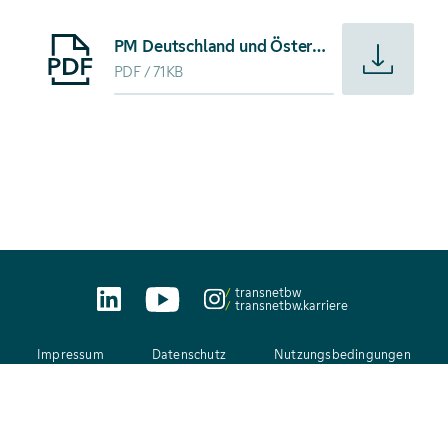
Starte Download von: PM Deutschland und Österreich: Engp
PM Deutschland und Österreich: Engpassbewirtschaftung erfolgreich gestartet
PDF
71KB
transnetbw
transnetbw.karriere
Impressum
Datenschutz
Nutzungsbedingungen
AEB
Kontakt
Netiquette