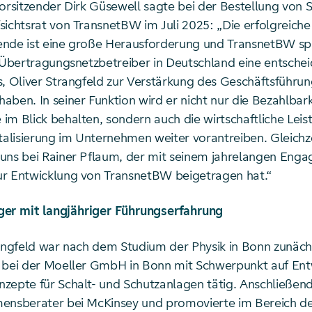
vorsitzender Dirk Güsewell sagte bei der Bestellung von 
sichtsrat von TransnetBW im Juli 2025: „Die erfolgreic
nde ist eine große Herausforderung und TransnetBW spie
r Übertragungsnetzbetreiber in Deutschland eine entschei
s, Oliver Strangfeld zur Verstärkung des Geschäftsführu
ben. In seiner Funktion wird er nicht nur die Bezahlbark
im Blick behalten, sondern auch die wirtschaftliche Leis
talisierung im Unternehmen weiter vorantreiben. Gleichze
uns bei Rainer Pflaum, der mit seinem jahrelangen Eng
r Entwicklung von TransnetBW beigetragen hat.“
er mit langjähriger Führungserfahrung
rangfeld war nach dem Studium der Physik in Bonn zunäch
 bei der Moeller GmbH in Bonn mit Schwerpunkt auf Ent
zepte für Schalt- und Schutzanlagen tätig. Anschließend
ensberater bei McKinsey und promovierte im Bereich d