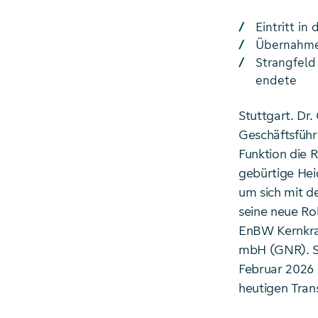
Eintritt i
Übernahme 
Strangfeld
endete
Stuttgart. Dr.
Geschäftsführ
Funktion die R
gebürtige Hei
um sich mit d
seine neue Ro
EnBW Kernkraf
mbH (GNR). St
Februar 2026 
heutigen Tr