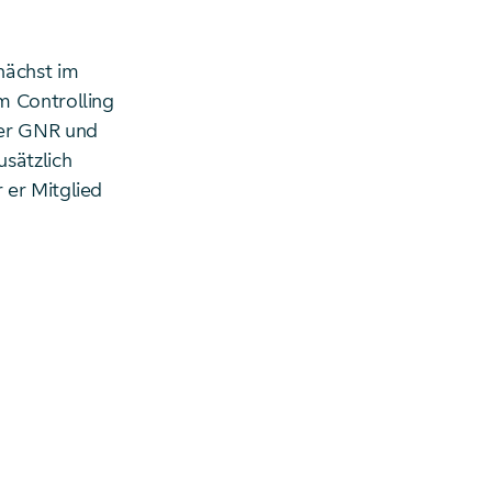
nächst im
m Controlling
der GNR und
sätzlich
 er Mitglied