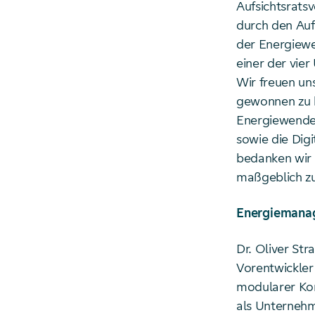
Aufsichtsrats
durch den Auf
der Energiewe
einer der vie
Wir freuen un
gewonnen zu ha
Energiewende 
sowie die Digi
bedanken wir 
maßgeblich zu
Energiemanag
Dr. Oliver St
Vorentwickler
modularer Kon
als Unternehm