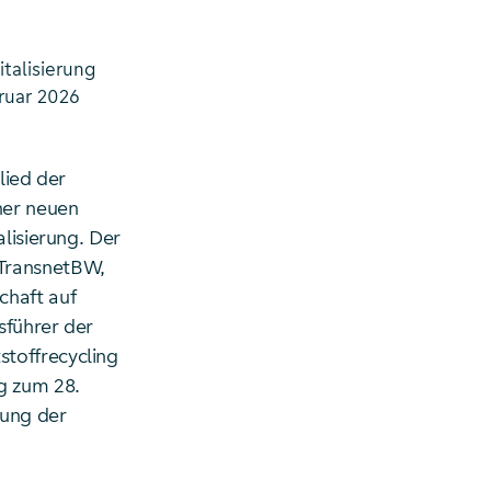
talisierung
ruar 2026
lied der
ner neuen
lisierung. Der
 TransnetBW,
chaft auf
sführer der
toffrecycling
g zum 28.
rung der