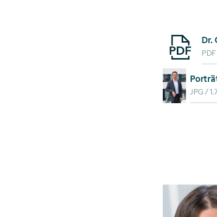
Starte Downlo
PDF
Starte Downlo
Porträ
JPG
1