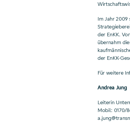
Wirtschaftswis
Im Jahr 2009 
Strategiebere
der EnKK. Von
übernahm dies
kaufmännische
der EnKK-Gesc
Für weitere In
Andrea Jung
Leiterin Unt
Mobil: 0170/8
a.jung@trans