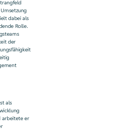
Strangfeld
he Umsetzung
lt dabei als
dende Rolle.
ngsteams
eit der
tungsfähigkeit
itig
agement
st als
wicklung
 arbeitete er
er