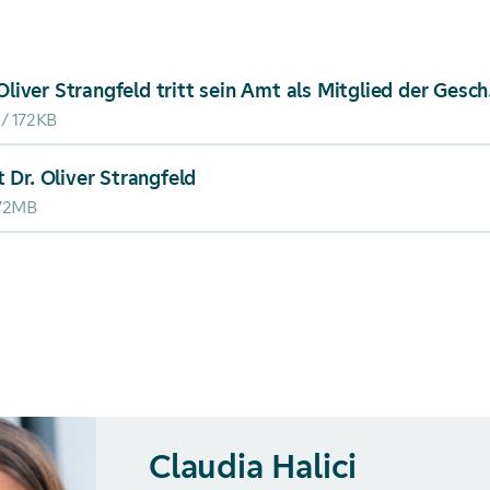
ad von: Dr. Oliver Strangfeld tritt sein Amt als Mitglie
Dr. Olive
172KB
ad von: Porträt Dr. Oliver Strangfeld
t Dr. Oliver Strangfeld
.72MB
Claudia Halici