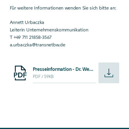
Für weitere Informationen wenden Sie sich bitte an:
Annett Urbaczka
Leiterin Unternehmenskommunikation
T +49 711 21858-3567
a.urbaczka@transnetbw.de
Starte Download von: Presseinformation - Dr. Werner Götz
Presseinformation - Dr. Werner Götz wird Vorsitzender der Geschäftsführung der TransnetBW
PDF
59KB