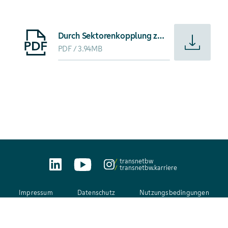
Starte Download von: Durch Sektorenkopplung zu einer ökon
Durch Sektorenkopplung zu einer ökonomischen und intelligenten Energieversorgung – Perspektive eines Übertragungsnetzbetreibers, Auszug aus "Energiewirtschaftliche Tagesfragen" in Heft 5, 2021
PDF
3.94MB
transnetbw
transnetbw.karriere
Impressum
Datenschutz
Nutzungsbedingungen
AEB
Kontakt
Netiquette