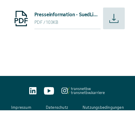
Starte Download von: Presseinformation - SuedLink Kabelp
Presseinformation - SuedLink Kabelproduktionsstart
PDF
103KB
transnetbw
transnetbw.karriere
Impressum
Datenschutz
Nutzungsbedingungen
AEB
Kontakt
Netiquette