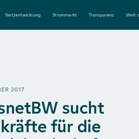
Netzentwicklung
Strommarkt
Transparenz
Welt 
BER 2017
snetBW sucht
kräfte für die