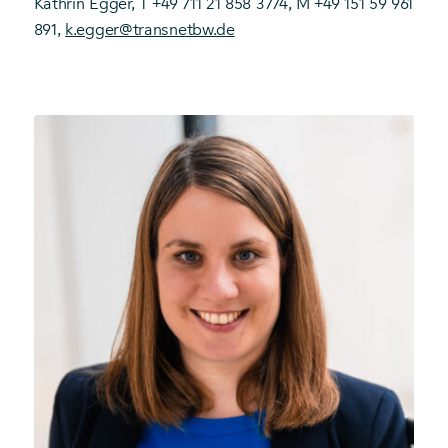
Kathrin Egger, T +49 711 21 858 3774, M +49 151 59 961
891,
k.egger@transnetbw.de