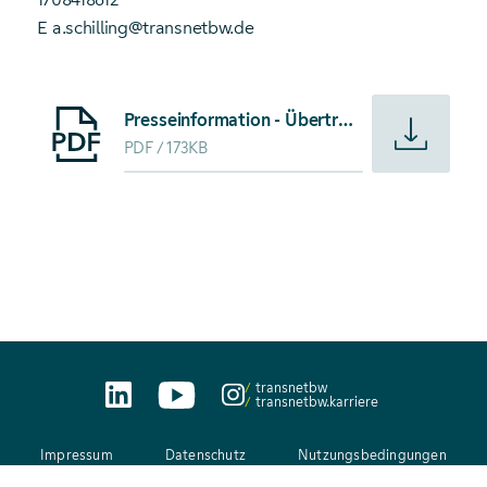
E a.schilling@transnetbw.de
Starte Download von: Presseinformation - Übertragungsnet
Presseinformation - Übertragungsnetzbetreiber schreiben Kapazitätsreserve für zweiten Erbringungszeitraum aus
PDF
173KB
transnetbw
transnetbw.karriere
Impressum
Datenschutz
Nutzungsbedingungen