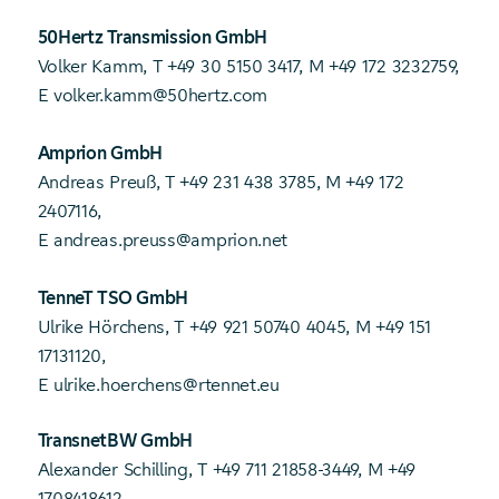
50Hertz Transmission GmbH
Volker Kamm, T +49 30 5150 3417, M +49 172 3232759,
E volker.kamm@50hertz.com
Amprion GmbH
Andreas Preuß, T +49 231 438 3785, M +49 172
2407116,
E andreas.preuss@amprion.net
TenneT TSO GmbH
Ulrike Hörchens, T +49 921 50740 4045, M +49 151
17131120,
E ulrike.hoerchens@rtennet.eu
TransnetBW GmbH
Alexander Schilling, T +49 711 21858-3449, M +49
1708418612