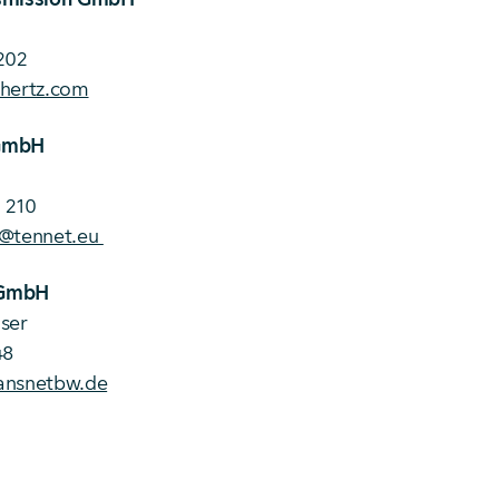
202
0hertz.com
GmbH
 210
r@tennet.eu
 GmbH
ser
48
ansnetbw.de