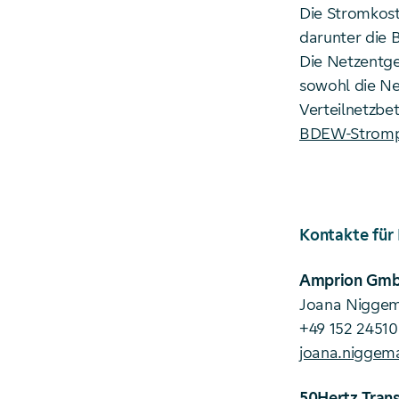
Die Stromkos
darunter die 
Die Netzentge
sowohl die Ne
Verteilnetzbe
BDEW-Strompr
Kontakte für
Amprion Gm
Joana Nigge
+49 152 2451
joana.niggem
50Hertz Tran