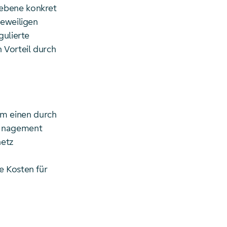
zebene konkret
jeweiligen
gulierte
 Vorteil durch
m einen durch
management
netz
e Kosten für