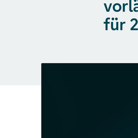
vorl
für 