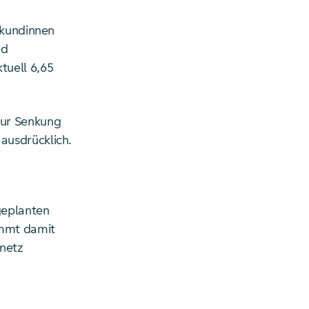
zkundinnen
nd
uell 6,65
zur Senkung
ausdrücklich.
geplanten
ommt damit
netz