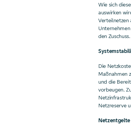
Wie sich dies
auswirken wird
Verteilnetzen 
Unternehmen h
den Zuschuss.
Systemstabili
Die Netzkoste
Maßnahmen zu
und die Berei
vorbeugen. Zu
Netzinfrastru
Netzreserve 
Netzentgelte 