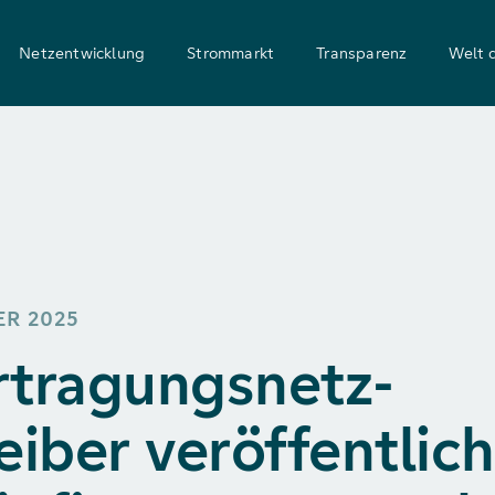
Netzentwicklung
Strommarkt
Transparenz
Welt 
ER 2025
tragungsnetz­
eiber veröffentlic