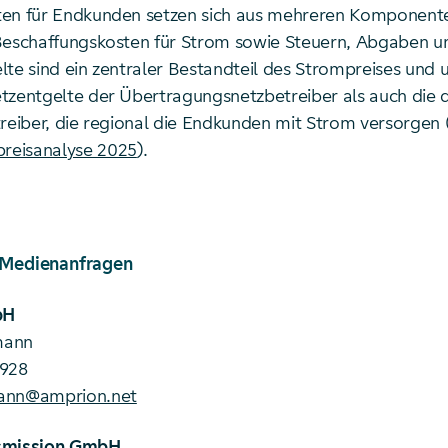
ten für Endkunden setzen sich aus mehreren Komponen
Beschaffungskosten für Strom sowie Steuern, Abgaben 
lte sind ein zentraler Bestandteil des Strompreises und
tzentgelte der Übertragungsnetzbetreiber als auch die 
treiber, die regional die Endkunden mit Strom versorgen 
eisanalyse 2025
).
 Medienanfragen
bH
mann
0928
ann@amprion.net
smission GmbH