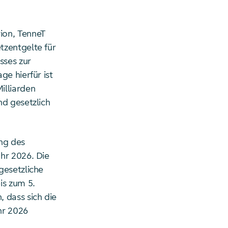
ion, TenneT
tzentgelte für
sses zur
e hierfür ist
illiarden
nd gesetzlich
ng des
hr 2026. Die
gesetzliche
is zum 5.
 dass sich die
hr 2026