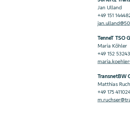
Jan Ulland
+49 151 14448
jan.ulland@5
TenneT TSO 
Maria Köhler
+49 152 53243
maria.koehle
TransnetBW
Matthias Ruch
+49 175 41102
m.ruchser@tr