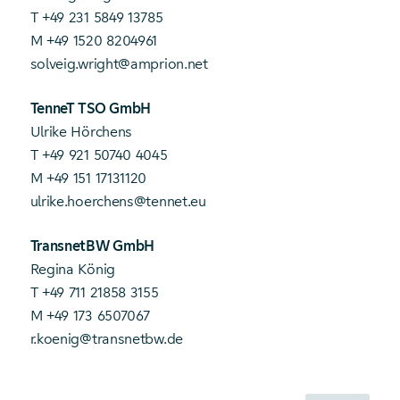
T +49 231 5849 13785
M +49 1520 8204961
solveig.wright@amprion.net
TenneT TSO GmbH
Ulrike Hörchens
T +49 921 50740 4045
M +49 151 17131120
ulrike.hoerchens@tennet.eu
TransnetBW GmbH
Regina König
T +49 711 21858 3155
M +49 173 6507067
r.koenig@transnetbw.de