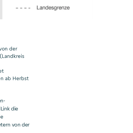
von der
(Landkreis
et
en ab Herbst
en-
ink die
ie
tern von der