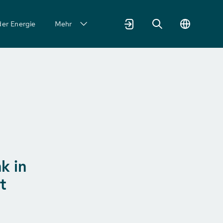
der Energie
Mehr
k in
t