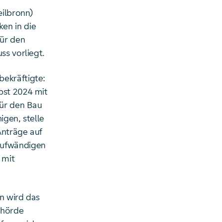
eilbronn)
en in die
für den
ss vorliegt.
bekräftigte:
bst 2024 mit
für den Bau
igen, stelle
Anträge auf
aufwändigen
 mit
n wird das
ehörde