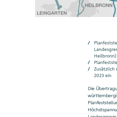
Planfestst
Landesgren
Heilbronn)
Planfestst
Zusätzlich
2023 ein
Die Übertragu
württembergi
Planfeststell
Höchstspannun
Landesgrenze