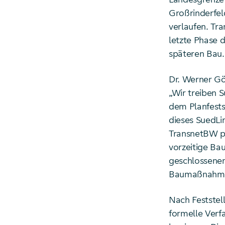
Großrinderfeld
verlaufen. Tr
letzte Phase 
späteren Bau. 
Dr. Werner Gö
„Wir treiben 
dem Planfests
dieses SuedLin
TransnetBW pa
vorzeitige Ba
geschlossenen
Baumaßnahmen
Nach Feststel
formelle Ver