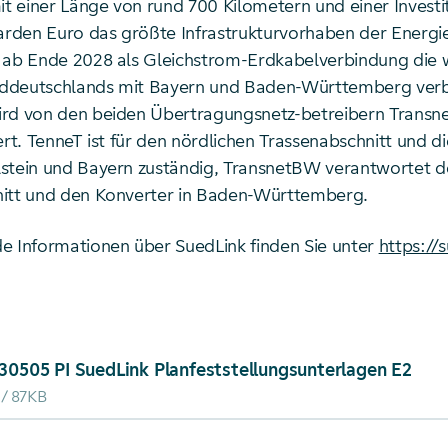
mit einer Länge von rund 700 Kilometern und einer Inves
iarden Euro das größte Infrastrukturvorhaben der Energ
 ab Ende 2028 als Gleichstrom-Erdkabelverbindung die 
ddeutschlands mit Bayern und Baden-Württemberg verb
ird von den beiden Übertragungsnetz-betreibern Trans
ert. TenneT ist für den nördlichen Trassenabschnitt und di
stein und Bayern zuständig, TransnetBW verantwortet d
itt und den Konverter in Baden-Württemberg.
e Informationen über SuedLink finden Sie unter
https://
ad von: 20230505 PI SuedLink Planfeststellungsunterla
30505 PI SuedLink Planfeststellungsunterlagen E2
87KB