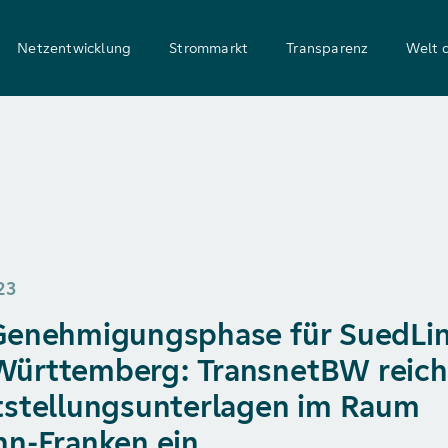
Netzentwicklung
Strommarkt
Transparenz
Welt 
23
Genehmigungsphase für SuedLin
ürttemberg: TransnetBW reich
tstellungsunterlagen im Raum
nn-Franken ein