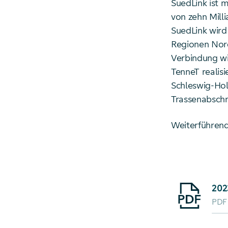
SuedLink ist 
von zehn Mill
SuedLink wird
Regionen Nor
Verbindung w
TenneT realisi
Schleswig-Hol
Trassenabschn
Weiterführend
Starte Downlo
202
PDF