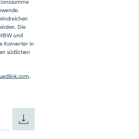
titionssumme
iewende.
windreichen
inden. Die
netBW und
e Konverter in
en südlichen
suedlink.com
.
gen E2