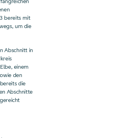
mfangreichen
enen
 bereits mit
rwegs, um die
n Abschnitt in
kreis
 Elbe, einem
sowie den
ereits die
nen Abschnitte
ngereicht