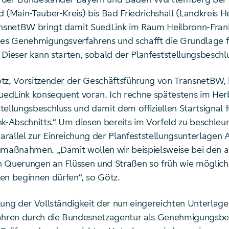
 (Main-Tauber-Kreis) bis Bad Friedrichshall (Landkreis H
ansnetBW bringt damit SuedLink im Raum Heilbronn-Frank
des Genehmigungsverfahrens und schafft die Grundlage 
Dieser kann starten, sobald der Planfeststellungsbeschlu
tz, Vorsitzender der Geschäftsführung von TransnetBW, 
SuedLink konsequent voran. Ich rechne spätestens im Her
tellungsbeschluss und damit dem offiziellen Startsignal 
k-Abschnitts.“ Um diesen bereits im Vorfeld zu beschleun
rallel zur Einreichung der Planfeststellungsunterlagen 
umaßnahmen. „Damit wollen wir beispielsweise bei den 
 Querungen an Flüssen und Straßen so früh wie möglich
 beginnen dürfen“, so Götz.
lung der Vollständigkeit der nun eingereichten Unterlage
fahren durch die Bundesnetzagentur als Genehmigungsb