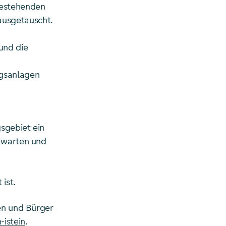
bestehenden
ausgetauscht.
und die
gsanlagen
sgebiet ein
u warten und
ist.
nen und Bürger
-istein
.