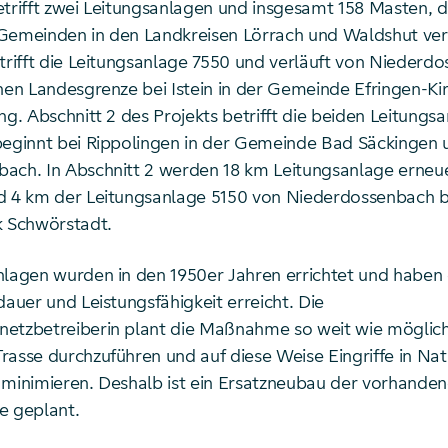
etrifft zwei Leitungsanlagen und insgesamt 158 Masten, d
Gemeinden in den Landkreisen Lörrach und Waldshut ver
etrifft die Leitungsanlage 7550 und verläuft von Niederd
hen Landesgrenze bei Istein in der Gemeinde Efringen-Kir
ng. Abschnitt 2 des Projekts betrifft die beiden Leitungs
beginnt bei Rippolingen in der Gemeinde Bad Säckingen 
ach. In Abschnitt 2 werden 18 km Leitungsanlage erneue
d 4 km der Leitungsanlage 5150 von Niederdossenbach bi
Schwörstadt.
nlagen wurden in den 1950er Jahren errichtet und haben
dauer und Leistungsfähigkeit erreicht. Die
etzbetreiberin plant die Maßnahme so weit wie möglich
rasse durchzuführen und auf diese Weise Eingriffe in Na
 minimieren. Deshalb ist ein Ersatzneubau der vorhande
e geplant.