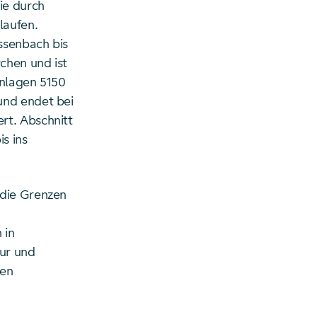
ie durch
laufen.
ossenbach bis
chen und ist
anlagen 5150
und endet bei
rt. Abschnitt
s ins
 die Grenzen
 in
tur und
nen