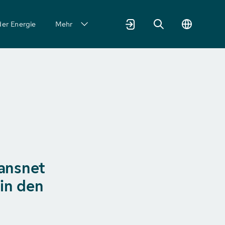
der Energie
Mehr
ransnet
in den