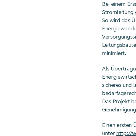
Bei einem Ers
Stromleitung
So wird das Ü
Energiewende,
Versorgungssi
Leitungsbaut
minimiert.
Als Übertragu
Energiewirtsc
sicheres und 
bedarfsgerec
Das Projekt be
Genehmigungsu
Einen ersten 
unter
http://