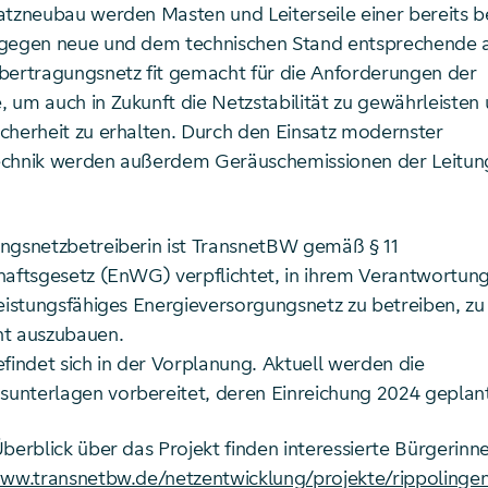
atzneubau werden Masten und Leiterseile einer bereits 
 gegen neue und dem technischen Stand entsprechende 
bertragungsnetz fit gemacht für die Anforderungen der
 um auch in Zukunft die Netzstabilität zu gewährleisten 
cherheit zu erhalten. Durch den Einsatz modernster
echnik werden außerdem Geräuschemissionen der Leitun
ngsnetzbetreiberin ist TransnetBW gemäß § 11
haftsgesetz (EnWG) verpflichtet, in ihrem Verantwortung
leistungsfähiges Energieversorgungsnetz zu betreiben, z
ht auszubauen.
findet sich in der Vorplanung. Aktuell werden die
nterlagen vorbereitet, deren Einreichung 2024 geplant 
Überblick über das Projekt finden interessierte Bürgerin
www.transnetbw.de/netzentwicklung/projekte/rippolingen