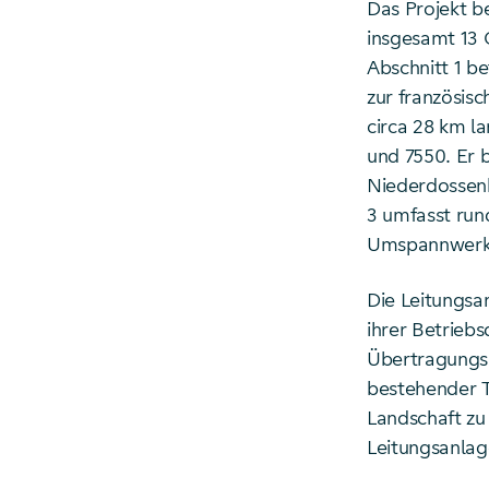
Das Projekt b
insgesamt 13 
Abschnitt 1 b
zur französisc
circa 28 km la
und 7550. Er 
Niederdossenb
3 umfasst run
Umspannwerk 
Die Leitungsa
ihrer Betriebs
Übertragungsn
bestehender T
Landschaft zu
Leitungsanlag