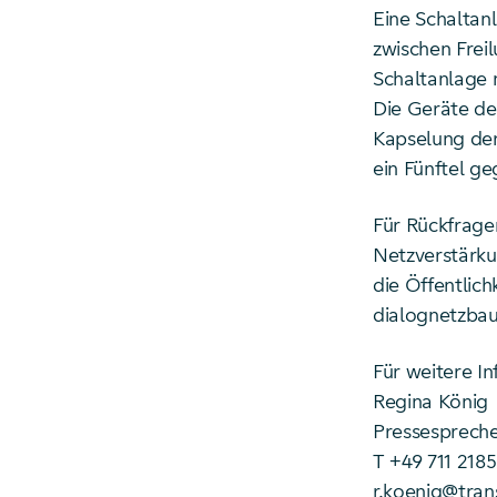
Eine Schaltanl
zwischen Freil
Schaltanlage 
Die Geräte de
Kapselung der 
ein Fünftel ge
Für Rückfrag
Netzverstärku
die Öffentlic
dialognetzbau
Für weitere In
Regina König
Pressespreche
T +49 711 218
r.koenig@tra