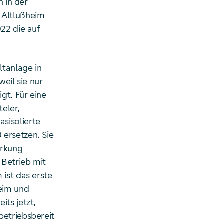
n in der
 Altlußheim
22 die auf
ltanlage in
weil sie nur
gt. Für eine
eler,
sisolierte
 ersetzen. Sie
ärkung
 Betrieb mit
 ist das erste
eim und
its jetzt,
betriebsbereit