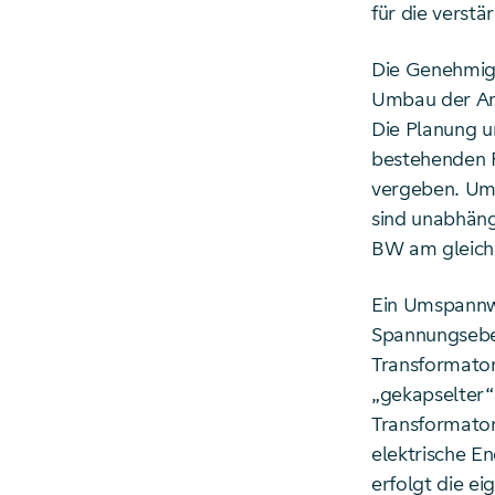
für die verstä
Die Genehmig
Umbau der An
Die Planung u
bestehenden F
vergeben. Um
sind unabhäng
BW am gleich
Ein Umspannwe
Spannungseben
Transformator
„gekapselter“
Transformator
elektrische E
erfolgt die e