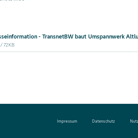
ad von: Presseinformation - TransnetBW baut Umspann
72KB
Impressum
Datenschutz
Nut