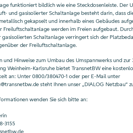
age funktioniert bildlich wie eine Steckdosenleiste. Der 
uft- und gasisolierter Schaltanlage besteht darin, dass di
metallisch gekapselt und innerhalb eines Gebäudes aufg
r Freiluftschaltanlage werden im Freien aufgebaut. Durch
gasisolierten Schaltanlage verringert sich der Platzbeda
genüber der Freiluftschaltanlage.
en und Hinweise zum Umbau des Umspannwerks und zur 
ng Weinheim-Karlsruhe bietet TransnetBW eine kostenlos
hkeit an: Unter 0800/380470-1 oder per E-Mail unter
@transnetbw.de steht Ihnen unser „DIALOG Netzbau“ zu
formationen wenden Sie sich bitte an:
rin
58-3155
nsnetbw.de