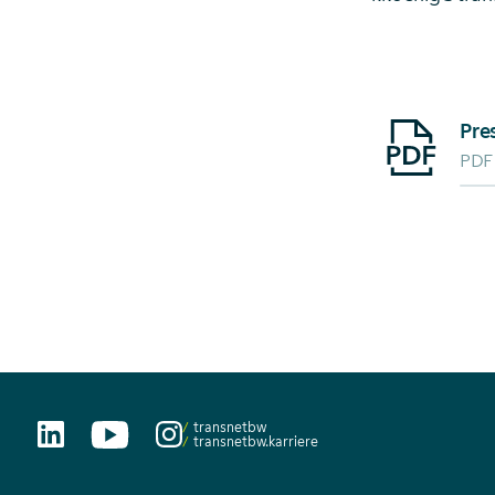
Starte Downlo
PDF
transnetbw
transnetbw.karriere