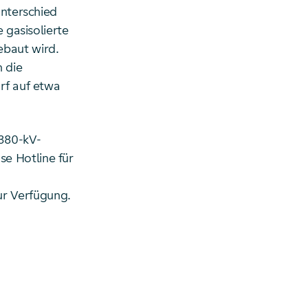
Unterschied
e gasisolierte
ebaut wird.
 die
rf auf etwa
380-kV-
e Hotline für
r Verfügung.