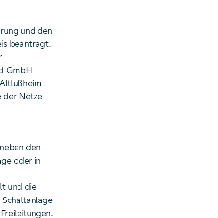
erung und den
s beantragt.
r
rid GmbH
Altlußheim
e der Netze
 neben den
age oder in
t und die
 Schaltanlage
Freileitungen.