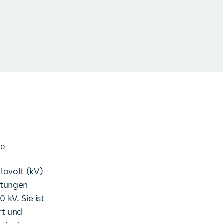
he
lovolt (kV)
itungen
kV. Sie ist
rt und