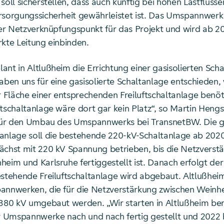
soll sicherstellen, dass auch künftig bei hohen Lastflüsse
rsorgungssicherheit gewährleistet ist. Das Umspannwerk
ger Netzverknüpfungspunkt für das Projekt und wird ab 20
rkte Leitung einbinden.
nt in Altlußheim die Errichtung einer gasisolierten Scha
aben uns für eine gasisolierte Schaltanlage entschieden, 
r Fläche einer entsprechenden Freiluftschaltanlage benöti
tschaltanlage wäre dort gar kein Platz“, so Martin Hengst
 für den Umbau des Umspannwerks bei TransnetBW. Die ga
anlage soll die bestehende 220-kV-Schaltanlage ab 2020
ächst mit 220 kV Spannung betrieben, bis die Netzverst
eim und Karlsruhe fertiggestellt ist. Danach erfolgt der
estehende Freiluftschaltanlage wird abgebaut. Altlußheim
annwerken, die für die Netzverstärkung zwischen Weinh
 380 kV umgebaut werden. „Wir starten in Altlußheim bere
er Umspannwerke nach und nach fertig gestellt und 2022 