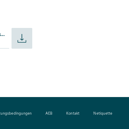
werk Altlußheim auf 380 kV um
Presseinformation - TransnetBW baut Umspannwerk Altlußheim auf 380 kV um
zungsbedingungen
AEB
Kontakt
Netiquette