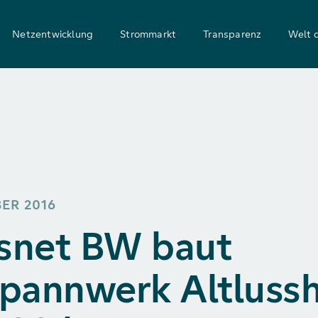
Netzentwicklung
Strommarkt
Transparenz
Welt 
BER 2016
snet BW baut
pannwerk Altluss