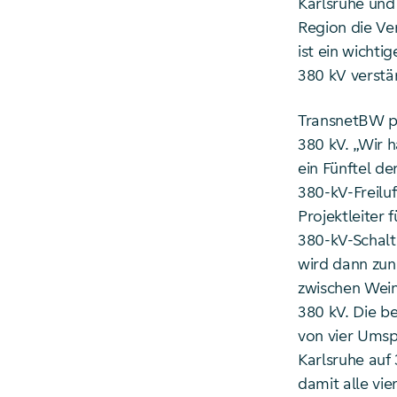
Karlsruhe und 
Region die Ve
ist ein wichti
380 kV verstä
TransnetBW pla
380 kV. „Wir h
ein Fünftel de
380-kV-Freiluf
Projektleiter
380-kV-Schalt
wird dann zun
zwischen Weinh
380 kV. Die b
von vier Umsp
Karlsruhe auf
damit alle vi