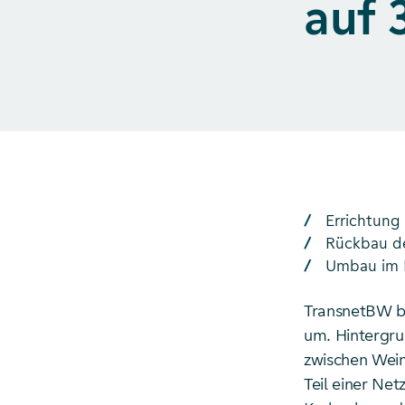
auf 
Errichtung
Rückbau de
Umbau im 
TransnetBW ba
um. Hintergru
zwischen Wein
Teil einer Ne