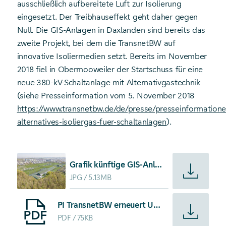
ausschließlich aufbereitete Luft zur Isolierung
eingesetzt. Der Treibhauseffekt geht daher gegen
Null. Die GIS-Anlagen in Daxlanden sind bereits das
zweite Projekt, bei dem die TransnetBW auf
innovative Isoliermedien setzt. Bereits im November
2018 fiel in Obermooweiler der Startschuss für eine
neue 380-kV-Schaltanlage mit Alternativgastechnik
(siehe Presseinformation vom 5. November 2018
https://www.transnetbw.de/de/presse/presseinformationen
alternatives-isoliergas-fuer-schaltanlagen
).
Starte Download von: Grafik künftige GIS-Anlage auf de
Grafik künftige GIS-Anlage auf dem Umspannwerk Daxlanden
JPG
5.13MB
Starte Download von: PI TransnetBW erneuert Umspannwe
PI TransnetBW erneuert Umspannwerk Daxlanden
PDF
75KB