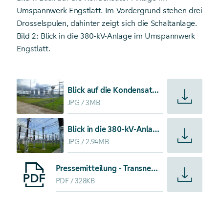
Umspannwerk Engstlatt. Im Vordergrund stehen drei
Drosselspulen, dahinter zeigt sich die Schaltanlage.
Bild 2: Blick in die 380-kV-Anlage im Umspannwerk
Engstlatt.
Starte Download von: Blick auf die Kondensator-Anlage i
Blick auf die Kondensator-Anlage im Umspannwerk Engstlatt
JPG
3MB
Starte Download von: Blick in die 380-kV-Anlage im Umspa
Blick in die 380-kV-Anlage im Umspannwerk Engstlatt.
JPG
2.94MB
Starte Download von: Pressemitteilung - TransnetBW nimm
Pressemitteilung - TransnetBW nimmt neue Anlage im Umspannwerk Engstlatt in Betrieb
PDF
328KB