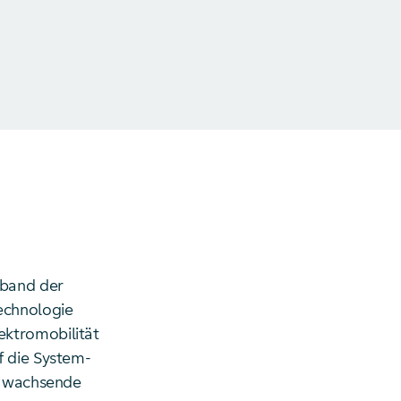
rband der
echnologie
ektromobilität
f die System-
ne wachsende