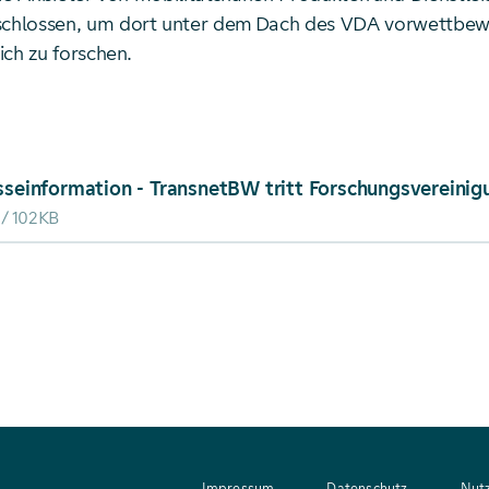
hlossen, um dort unter dem Dach des VDA vorwettbew
ich zu forschen.
ad von: Presseinformation - TransnetBW tritt Forschun
102KB
Impressum
Datenschutz
Nut