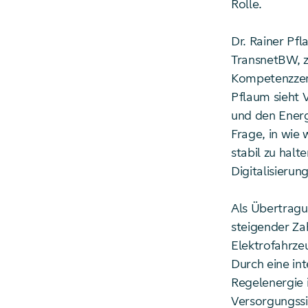
Rolle.
Dr. Rainer Pf
TransnetBW, z
Kompetenzzent
Pflaum sieht V
und den Energ
Frage, in wie
stabil zu halt
Digitalisierung
Als Übertragu
steigender Zah
Elektrofahrze
Durch eine in
Regelenergie 
Versorgungssi