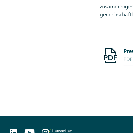
zusammengesc
gemeinschaftl
Starte Downlo
PDF
transnetbw