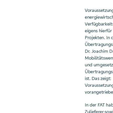
Voraussetzung 
energiewirtsch
Verfügbarkei
eigens hierfü
Projekten. In 
Übertragungsn
Dr. Joachim D
Mobilitätswen
und umgesetzt
Übertragungsn
ist. Das zeig
Voraussetzung
vorangetriebe
In der FAT hab
Zulieferer so