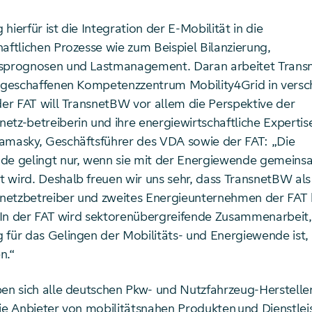
hierfür ist die Integration der E-Mobilität in die
aftlichen Prozesse wie zum Beispiel Bilanzierung,
tsprognosen und Lastmanagement. Daran arbeitet Tran
r geschaffenen Kompetenzzentrum Mobility4Grid in vers
der FAT will TransnetBW vor allem die Perspektive der
etz-betreiberin und ihre energiewirtschaftliche Expertis
amasky, Geschäftsführer des VDA sowie der FAT: „Die
de gelingt nur, wenn sie mit der Energiewende gemein
 wird. Deshalb freuen wir uns sehr, dass TransnetBW als
etzbetreiber und zweites Energieunternehmen der FAT 
t: In der FAT wird sektorenübergreifende Zusammenarbeit,
 für das Gelingen der Mobilitäts- und Energiewende ist,
n.“
en sich alle deutschen Pkw- und Nutzfahrzeug-Hersteller,
wie Anbieter von mobilitätsnahen Produkten und Dienstle