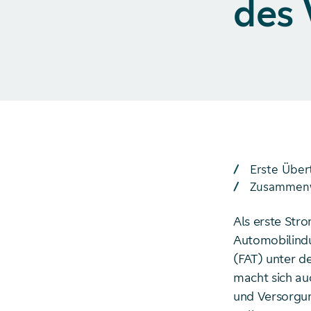
des 
Erste Über
Zusammenwi
Als erste Str
Automobilindu
(FAT) unter d
macht sich au
und Versorgun