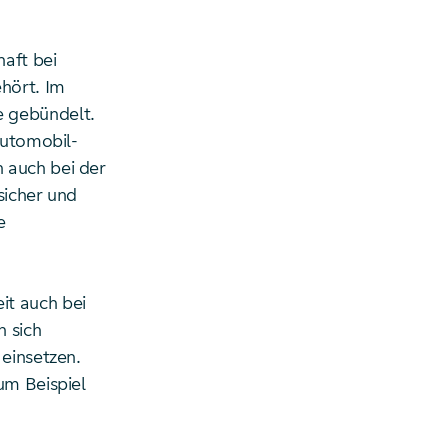
aft bei
hört. Im
e gebündelt.
Automobil-
 auch bei der
sicher und
e
it auch bei
n sich
 einsetzen.
um Beispiel