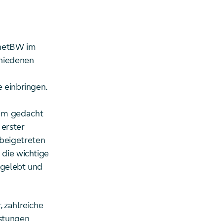
snetBW im
chiedenen
e einbringen.
sam gedacht
 erster
beigetreten
 die wichtige
 gelebt und
 zahlreiche
istungen