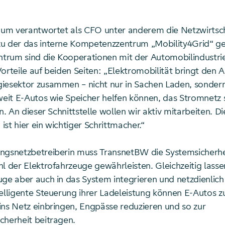
laum verantwortet als CFO unter anderem die Netzwirtsch
u der das interne Kompetenzzentrum „Mobility4Grid“ ge
rum sind die Kooperationen mit der Automobilindustri
orteile auf beiden Seiten: „Elektromobilität bringt den 
iesektor zusammen – nicht nur in Sachen Laden, sondern
 weit E-Autos wie Speicher helfen können, das Stromnetz 
en. An dieser Schnittstelle wollen wir aktiv mitarbeiten. Di
 ist hier ein wichtiger Schrittmacher.“
ngsnetzbetreiberin muss TransnetBW die Systemsicherhe
l der Elektrofahrzeuge gewährleisten. Gleichzeitig lasse
uge aber auch in das System integrieren und netzdienlich
telligente Steuerung ihrer Ladeleistung können E-Autos z
ins Netz einbringen, Engpässe reduzieren und so zur
cherheit beitragen.