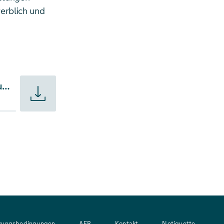
erblich und
gsvereinigung des VDA bei
Presseinformation - TransnetBW tritt Forschungsvereinigung des VDA bei
zungsbedingungen
AEB
Kontakt
Netiquette