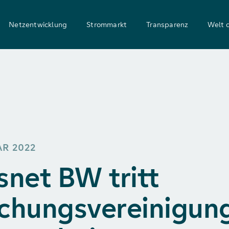
Netzentwicklung
Strommarkt
Transparenz
Welt 
AR 2022
snet BW tritt
chungsvereinigun