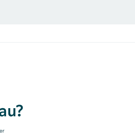
bau?
er