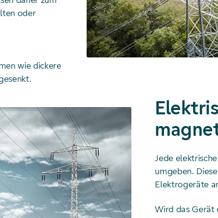
üssen daher zum
lten oder
men wie dickere
gesenkt.
Elektri
magnet
Jede elektrische
umgeben. Dieses 
Elektrogeräte a
Wird das Gerät e