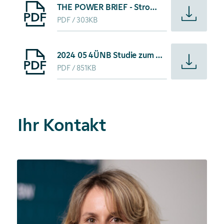
Starte Download von: THE POWER BRIEF - StromVKG | Apri
THE POWER BRIEF - StromVKG | April 2026
PDF
303KB
Starte Download von: 2024 05 4ÜNB Studie zum zentralen 
2024 05 4ÜNB Studie zum zentralen Kapazitätsmarkt
PDF
851KB
Ihr Kontakt