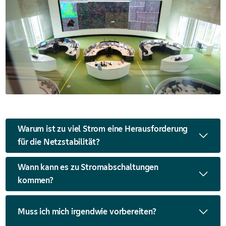
Warum ist zu viel Strom eine Herausforderung
für die Netzstabilität?
Wann kann es zu Stromabschaltungen
Damit das Stromnetz stabil ist, muss immer
kommen?
gleich viel Strom aus- wie eingespeist
werden. Nur wenn Erzeugung und Verbrauch
Zum Beispiel an sonnenreichen und windigen
im Gleichgewicht sind, ist auch das Netz
Muss ich mich irgendwie vorbereiten?
Feiertagen – wenn viel Energie erzeugt, aber
stabil.