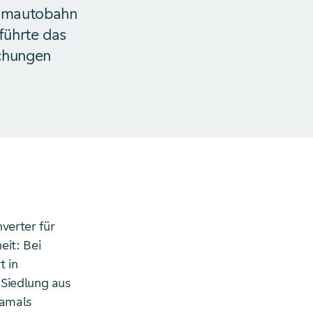
tromautobahn
führte das
chungen
verter für
eit: Bei
t in
 Siedlung aus
damals