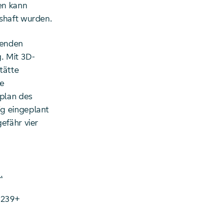
en kann
shaft wurden.
tenden
. Mit 3D-
tätte
e
plan des
g eingeplant
efähr vier
.
3239+