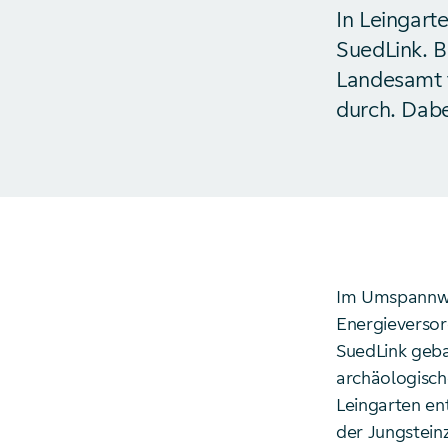
In Leingart
SuedLink. B
Landesamt 
durch. Dabe
Im Umspannwer
Energieversor
SuedLink geba
archäologisch
Leingarten en
der Jungstein