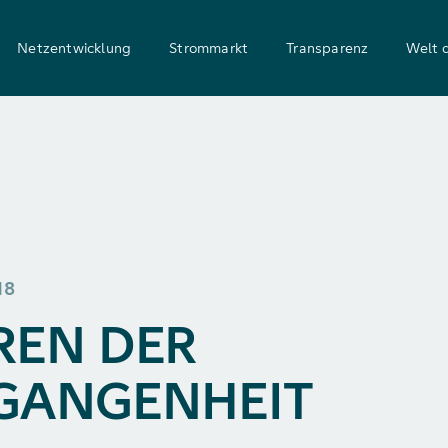
Netzentwicklung
Strommarkt
Transparenz
Welt 
18
REN DER
GANGENHEIT