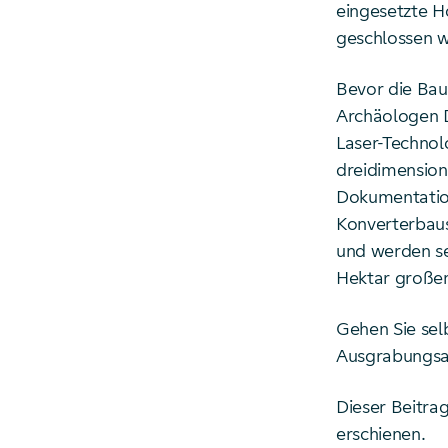
eingesetzte H
geschlossen w
Bevor die Bau
Archäologen D
Laser-Technol
dreidimension
Dokumentation
Konverterbaus
und werden se
Hektar großen
Gehen Sie sel
Ausgrabungsar
Dieser Beitra
erschienen.