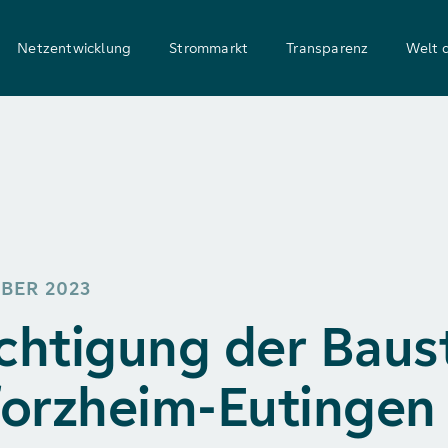
Netzentwicklung
Strommarkt
Transparenz
Welt 
MBER 2023
chtigung der Baus
forzheim-Eutingen