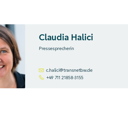
Claudia Halici
Pressesprecherin
c.halici@transnetbw.de
+49 711 21858-3155