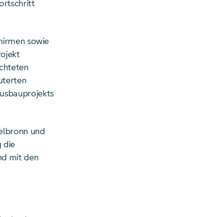
rtschritt
chirmen sowie
ojekt
ichteten
uterten
usbauprojekts
selbronn und
 die
nd mit den