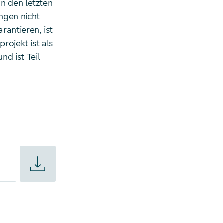
n den letzten
ngen nicht
rantieren, ist
rojekt ist als
d ist Teil
m-Eutingen