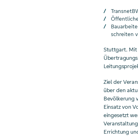
TransnetB
Öffentlich
Bauarbeite
schreiten 
Stuttgart. Mit
Übertragungsn
Leitungsproje
Ziel der Vera
über den akt
Bevölkerung 
Einsatz von V
eingesetzt we
Veranstaltung
Errichtung un