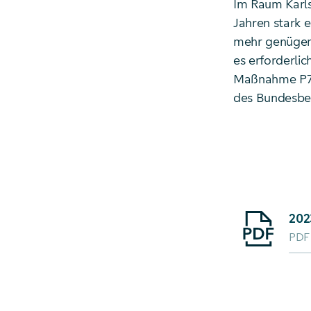
Im Raum Karls
Jahren stark 
mehr genügen.
es erforderlic
Maßnahme P70 
des Bundesbed
Starte Downlo
202
PDF