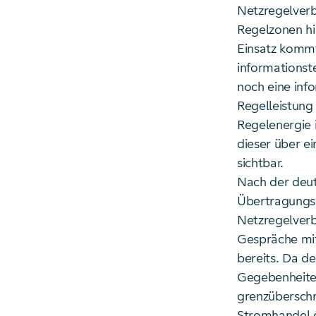
Netzregelverb
Regelzonen hi
Einsatz kommt
informationst
noch eine inf
Regelleistung 
Regelenergie 
dieser über ei
sichtbar.
Nach der deut
Übertragungsn
Netzregelverb
Gespräche mit
bereits. Da d
Gegebenheiten
grenzüberschr
Stromhandel d