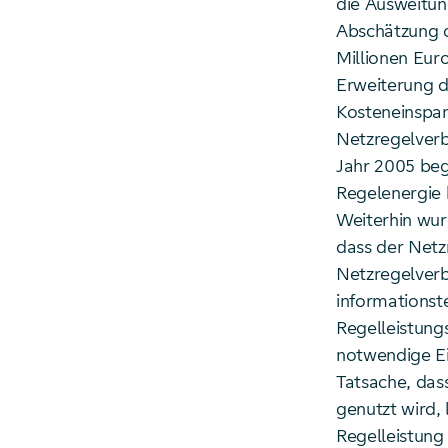
die Ausweitun
Abschätzung d
Millionen Eur
Erweiterung d
Kosteneinspa
Netzregelverb
Jahr 2005 be
Regelenergie 
Weiterhin wur
dass der Netz
Netzregelverb
informationst
Regelleistung
notwendige Ei
Tatsache, das
genutzt wird,
Regelleistung