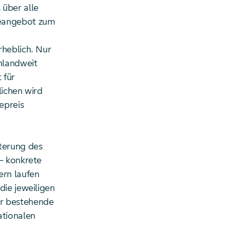
 über alle
ieangebot zum
rheblich. Nur
hlandweit
 für
lichen wird
epreis
iterung des
– konkrete
ern laufen
die jeweiligen
er bestehende
ationalen