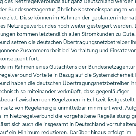
g des Netzregelverbunds auf ganz Deutschland werden 
er Bundesnetzagentur jährliche Kosteneinsparungen vo
o erzielt. Diese können im Rahmen der geplanten interna
es Netzregelverbundes noch weiter gesteigert werden. 
rungen kommen letztendlich allen Stromkunden zu Gute
und setzen die deutschen Übertragungsnetzbetreiber ihr
gonnene Zusammenarbeit bei Vorhaltung und Einsatz vo
konsequent fort.
de im Rahmen eines Gutachtens der Bundesnetzagentur f
regelverbund Vorteile in Bezug auf die Systemsicherheit 
und haben die deutschen Übertragungsnetzbetreiber ihr
echnisch so miteinander verknüpft, dass gegenläufiger
sbedarf zwischen den Regelzonen in Echtzeit festgestellt
nsatz von Regelenergie unmittelbar minimiert wird. Auf
s im Netzregelverbund die vorgehaltene Regelleistung
 lässt sich auch die insgesamt in Deutschland vorzuhalte
 auf ein Minimum reduzieren. Darüber hinaus erfolgt im