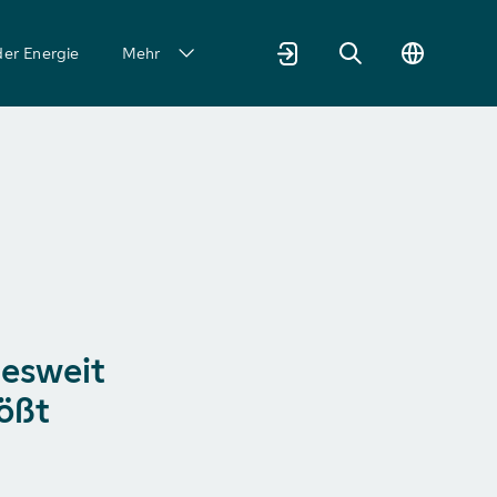
der Energie
Mehr
desweit
tößt