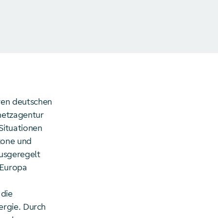
ren deutschen
netzagentur
Situationen
zone und
ausgeregelt
 Europa
 die
ergie. Durch