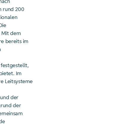
nach
n rund 200
tionalen
Die
. Mit dem
e bereits im
n
estgestellt,
bietet. Im
e Leitsysteme
 und der
grund der
 gemeinsam
nde