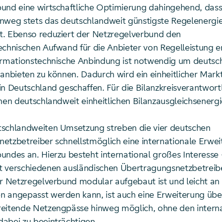
und eine wirtschaftliche Optimierung dahingehend, dass
nweg stets das deutschlandweit günstigste Regelenerg
. Ebenso reduziert der Netzregelverbund den
echnischen Aufwand für die Anbieter von Regelleistung e
ormationstechnische Anbindung ist notwendig um deutsc
anbieten zu können. Dadurch wird ein einheitlicher Markt
in Deutschland geschaffen. Für die Bilanzkreisverantwort
nen deutschlandweit einheitlichen Bilanzausgleichsenergi
schlandweiten Umsetzung streben die vier deutschen
etzbetreiber schnellstmöglich eine internationale Erwe
undes an. Hierzu besteht international großes Interesse 
 verschiedenen ausländischen Übertragungsnetzbetreib
er Netzregelverbund modular aufgebaut ist und leicht an 
 angepasst werden kann, ist auch eine Erweiterung üb
eitende Netzengpässe hinweg möglich, ohne den intern
abei zu beeinträchtigen.