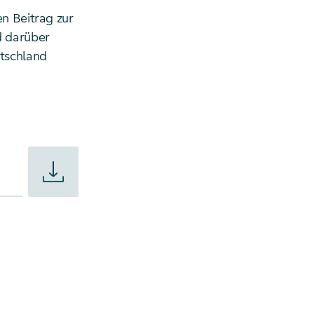
en Beitrag zur
d darüber
utschland
und