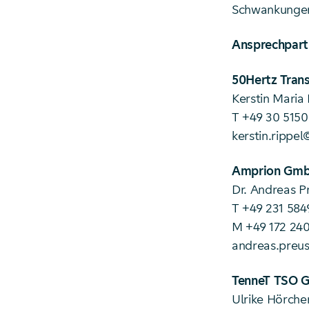
Schwankungen 
Ansprechpart
50Hertz Tran
Kerstin Maria 
T +49 30 5150
kerstin.rippe
Amprion Gm
Dr. Andreas P
T +49 231 584
M +49 172 240
andreas.preu
TenneT TSO 
Ulrike Hörche