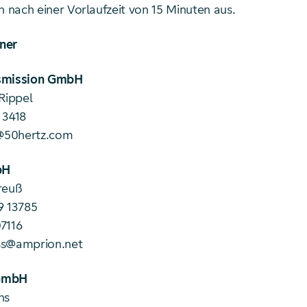
nach einer Vorlaufzeit von 15 Minuten aus.
ner
smission GmbH
Rippel
 3418
l@50hertz.com
bH
reuß
9 13785
7116
ss@amprion.net
GmbH
ns