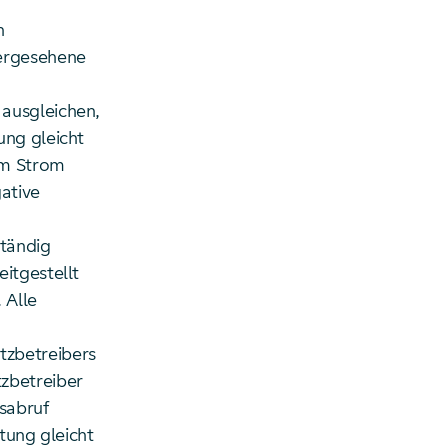
n
ergesehene
ausgleichen,
ung gleicht
em Strom
ative
tändig
itgestellt
 Alle
tzbetreibers
zbetreiber
sabruf
tung gleicht