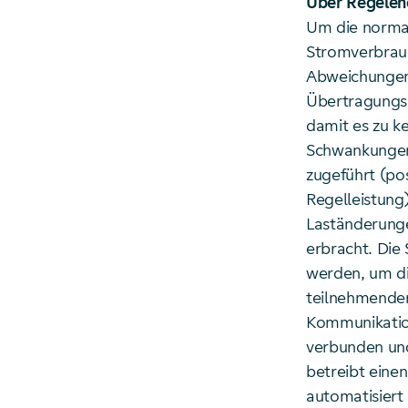
Über Regelen
Um die normal
Stromverbrau
Abweichungen
Übertragungsn
damit es zu k
Schwankungen 
zugeführt (po
Regelleistung)
Laständerunge
erbracht. Die
werden, um di
teilnehmenden
Kommunikation
verbunden und
betreibt eine
automatisiert 