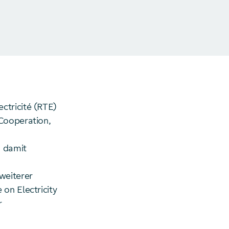
ctricité (RTE)
 Cooperation,
n damit
weiterer
on Electricity
r