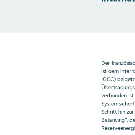
Der französis
ist dem inter
IGCC) beigetr
Übertragungsn
verbunden ist
Systemsicherh
Schritt hin zu
Balancing“, de
Reserveenergi