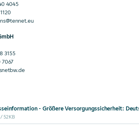
40 4045
31120
ens@tennet.eu
 GmbH
58 3155
 7067
nsnetbw.de
ad von: Presseinformation - Größere Versorgungssicher
52KB