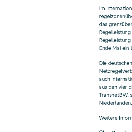
Im internatio
regelzonenübe
das grenzüber
Regelleistung
Regelleistung
Ende Mai ein 
Die deutschen
Netzregelver
auch internat
aus den vier 
TransnetBW, 
Niederlanden,
Weitere Info