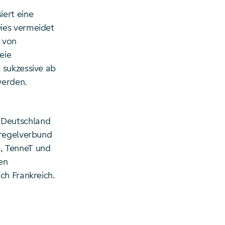
iert eine
ies vermeidet
 von
eie
 sukzessive ab
werden.
 Deutschland
zregelverbund
, TenneT und
en
ch Frankreich.