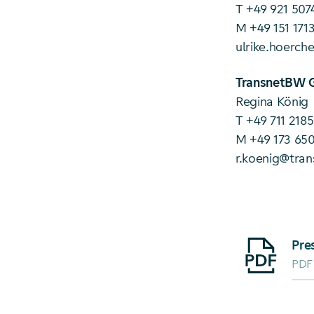
T +49 921 507
M +49 151 171
ulrike.hoerch
TransnetBW
Regina König
T +49 711 218
M +49 173 650
r.koenig@tra
Starte Downlo
PDF