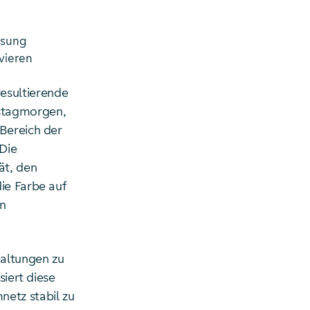
ssung
vieren
esultierende
nstagmorgen,
 Bereich der
Die
ät, den
ie Farbe auf
en
altungen zu
siert diese
netz stabil zu