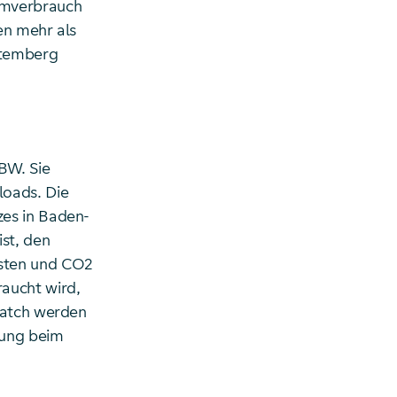
omverbrauch
en mehr als
ttemberg
BW. Sie
loads. Die
zes in Baden-
st, den
osten und CO2
aucht wird,
patch werden
nung beim