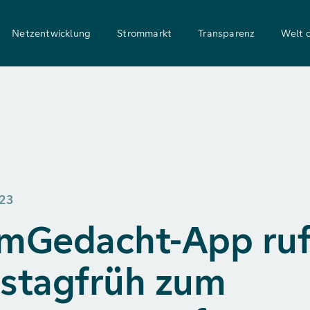
Netzentwicklung
Strommarkt
Transparenz
Welt 
23
mGedacht-App ruf
stagfrüh zum