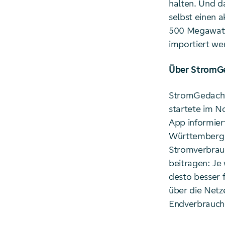
halten. Und d
selbst einen 
500 Megawatt
importiert we
Über StromG
StromGedacht 
startete im N
App informier
Württemberg u
Stromverbrau
beitragen: Je
desto besser 
über die Net
Endverbrauch