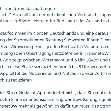
ahr von Stromabschaltungen
cht“-App hilft bei der netzdienlichen Verbrauchsanpa
 muss größere Leistung für Redispatch im Ausland akti
ndaufkommen im Norden Deutschlands und eine daraus r
ung der Stromleitungen Richtung Südwesten führen Die
023 zur Aktivierung eines großen Redispatch-Volumens im
mbergischen Übertragungsnetzbetreiberin TransnetBW. 
App zeigt zwischen Mitternacht und 6 Uhr „Gelb“ und r
h in diese Phase vorzuziehen. Von 6 bis 8 Uhr wechselt d
App bittet die Nutzerinnen und Nutzer, in dieser Zeit ihr
h zu reduzieren.
der StromGedacht-App bedeutet nicht, dass Stromabsch
d. Im Sinne einer Sensibilisierung der Bevölkerung signali
ansnetBW mehr als gewöhnlich dafür tun muss, das Strom