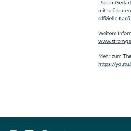
„StromGedacht
mit spürbaren
offizielle Kan
Weitere Infor
www.stromge
Mehr zum Them
https://yout