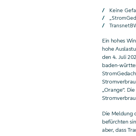
Keine Gef
„StromGeda
TransnetBW
Ein hohes Wi
hohe Auslast
den 4. Juli 2
baden-württe
StromGedacht-
Stromverbrauc
„Orange“. Die 
Stromverbrauc
Die Meldung 
befürchten sin
aber, dass Tr