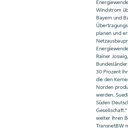
Energiewende 
Windstrom übe
Bayern und Ba
Übertragungs
planen und er
Netzausbaupro
Energiewende“
Rainer Joswig
Bundesländer
30 Prozent ih
die den Kerne
Norden produz
werden. SuedL
Süden Deutsch
Gesellschaft.“
weiter ihren 
TransnetBW mi