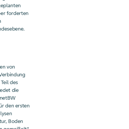
geplanten
er forderten
n
undesebene.
gen von
 Verbindung
Teil des
edet die
nsnetBW
ür den ersten
alysen
tur, Boden