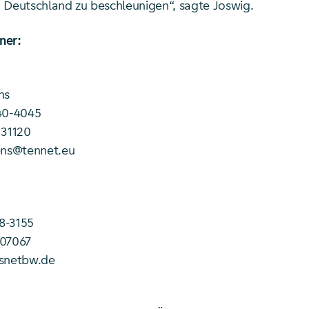
 Deutschland zu beschleunigen“, sagte Joswig.
ner:
ns
40-4045
131120
ens@tennet.eu
58-3155
507067
nsnetbw.de