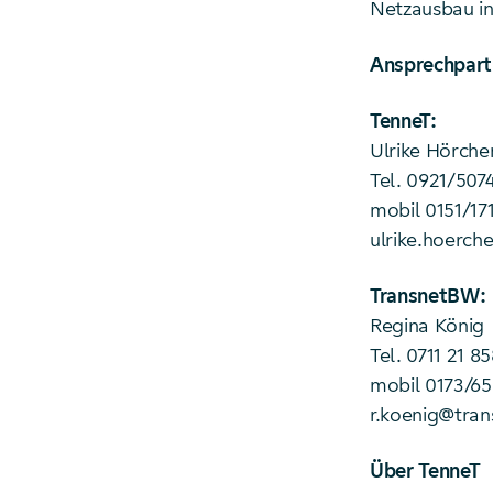
Netzausbau in
Ansprechpart
TenneT:
Ulrike Hörche
Tel. 0921/507
mobil 0151/17
ulrike.hoerch
TransnetBW:
Regina König
Tel. 0711 21 8
mobil 0173/6
r.koenig@tra
Über TenneT