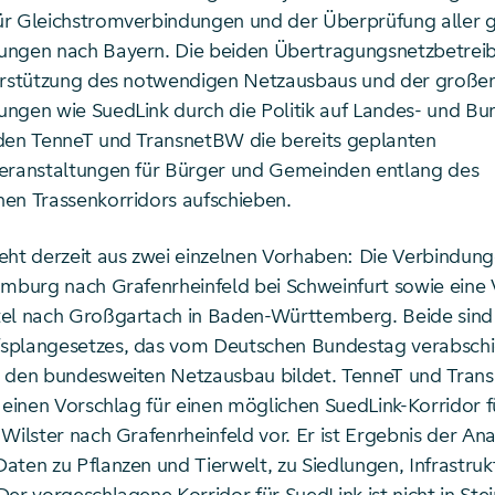
r Gleichstromverbindungen und der Überprüfung aller 
ngen nach Bayern. Die beiden Übertragungsnetzbetreib
erstützung des notwendigen Netzausbaus und der große
ngen wie SuedLink durch die Politik auf Landes- und B
den TenneT und TransnetBW die bereits geplanten
eranstaltungen für Bürger und Gemeinden entlang des
en Trassenkorridors aufschieben.
eht derzeit aus zwei einzelnen Vorhaben: Die Verbindun
amburg nach Grafenrheinfeld bei Schweinfurt sowie eine
el nach Großgartach in Baden-Württemberg. Beide sind 
splangesetzes, das vom Deutschen Bundestag verabschi
r den bundesweiten Netzausbau bildet. TenneT und Tra
 einen Vorschlag für einen möglichen SuedLink-Korridor f
Wilster nach Grafenrheinfeld vor. Er ist Ergebnis der An
aten zu Pflanzen und Tierwelt, zu Siedlungen, Infrastruk