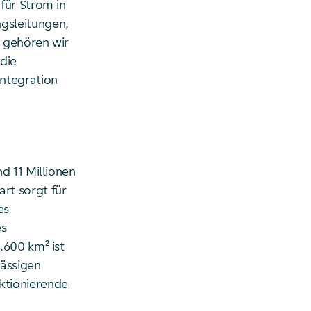
für Strom in
gsleitungen,
 gehören wir
 die
ntegration
d 11 Millionen
rt sorgt für
es
es
.600 km² ist
ässigen
ktionierende