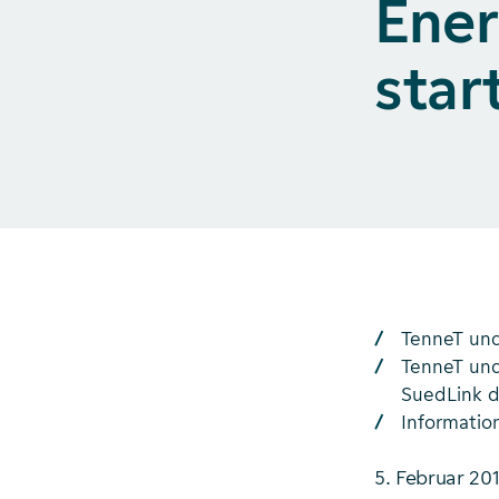
Ener
star
TenneT und
TenneT un
SuedLink du
Informati
5. Februar 20