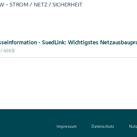
 – STROM / NETZ / SICHERHEIT
ad von: Presseinformation - SuedLink: Wichtigstes Netz
45KB
Impressum
Datenschutz
Nut