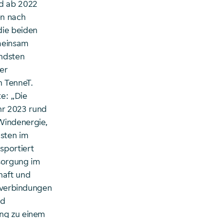
rd ab 2022
en nach
die beiden
meinsam
endsten
er
n TenneT.
e: „Die
r 2023 rund
Windenergie,
üsten im
sportiert
rsorgung im
haft und
omverbindungen
nd
ung zu einem