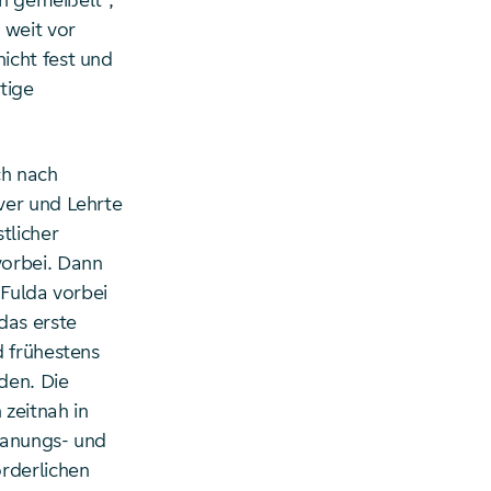
in gemeißelt“,
 weit vor
icht fest und
tige
ch nach
ver und Lehrte
tlicher
vorbei. Dann
 Fulda vorbei
 das erste
d frühestens
den. Die
zeitnah in
Planungs- und
rderlichen