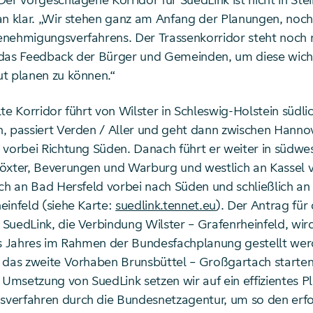
er vorgeschlagene Korridor für SuedLink ist nicht in Ste
an klar. „Wir stehen ganz am Anfang der Planungen, noch
nehmigungsverfahrens. Der Trassenkorridor steht noch n
das Feedback der Bürger und Gemeinden, um diese wich
t planen zu können.“
te Korridor führt von Wilster in Schleswig-Holstein südli
, passiert Verden / Aller und geht dann zwischen Hanno
 vorbei Richtung Süden. Danach führt er weiter in südwes
öxter, Beverungen und Warburg und westlich an Kassel 
ich an Bad Hersfeld vorbei nach Süden und schließlich an
einfeld (siehe Karte:
suedlink.tennet.eu
). Der Antrag für
SuedLink, die Verbindung Wilster – Grafen­rheinfeld, wir
es Jahres im Rahmen der Bundesfachplanung gestellt wer
 das zweite Vorhaben Brunsbüttel – Großgartach starten 
r Umsetzung von SuedLink setzen wir auf ein effizientes 
erfahren durch die Bundesnetzagentur, um so den erfo