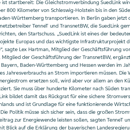
ist startbereit: Die Gleichstromverbindung SuedLink wi
r 800 Kilometer von Schleswig-Holstein bis in den Süd
den-Württemberg transportieren. In Berlin gaben jetzt 
netzbetreiber TenneT und TransnetBW, die SuedLink ge
richten, den Startschuss. „SuedLink ist eines der bedeut
jekte Europas und das wichtigste Infrastrukturprojekt d
, sagte Lex Hartman, Mitglied der Geschäftsführung vo
, Mitglied der Geschäftsführung der TransnetBW, ergänzt
 Bayern, Baden-Württemberg und Hessen werden im Jah
res Jahresverbrauchs an Strom importieren müssen. Die 
nergiestrom ersetzen soll, wird aber vor allem an den K
iert. Sie muss über hunderte Kilometer nach Süden tran
ink bildet damit das Rückgrat für eine sichere Stromve
lands und ist Grundlage für eine funktionierende Wirtsc
 Die Politik müsse sich sicher sein, dass die großen Str
Beitrag zur Energiewende leisten sollen, sagten TenneT u
t Blick auf die Erklärung der bayerischen Landesregier