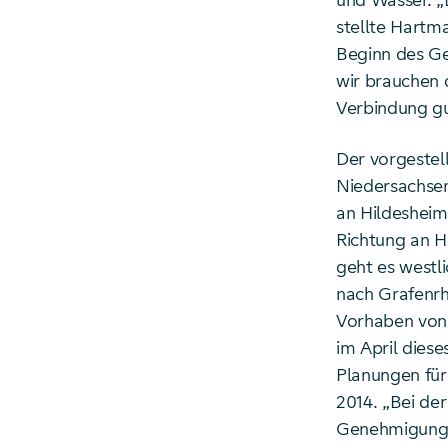
und Wasser. „D
stellte Hartm
Beginn des Ge
wir brauchen 
Verbindung gu
Der vorgestell
Niedersachsen
an Hildesheim
Richtung an H
geht es westl
nach Grafenrh
Vorhaben von 
im April dies
Planungen für
2014. „Bei de
Genehmigungsv