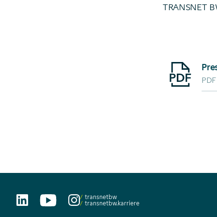
TRANSNET BW
Starte Downlo
PDF
transnetbw
transnetbw.karriere