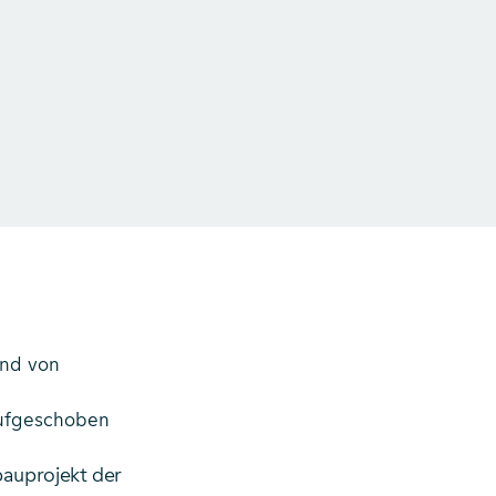
und von
aufgeschoben
bauprojekt der