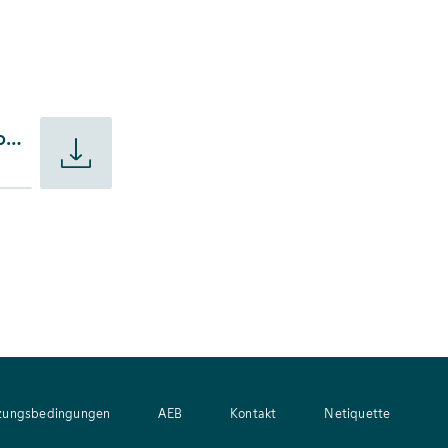
ausbauprojekt der Energiewende ist startbereit
Presseinformation - SuedLink: Wichtigstes Netzausbauprojekt der Energiewende ist startbereit
zungsbedingungen
AEB
Kontakt
Netiquette