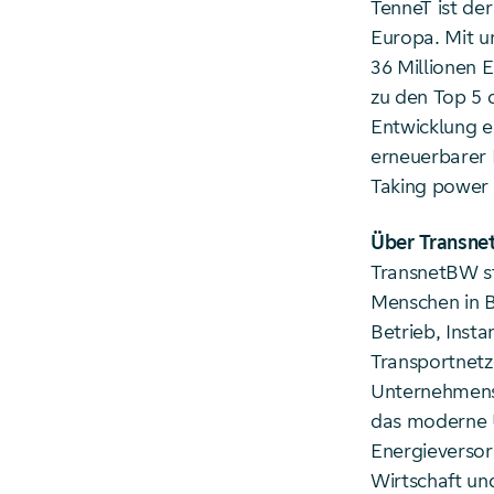
TenneT ist de
Europa. Mit u
36 Millionen 
zu den Top 5 d
Entwicklung e
erneuerbarer 
Taking power 
Über Transn
TransnetBW st
Menschen in B
Betrieb, Inst
Transportnetz
Unternehmens 
das moderne Ü
Energieversor
Wirtschaft un