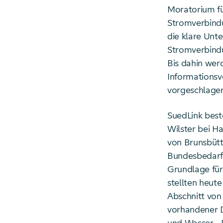
Moratorium fü
Stromverbindu
die klare Unt
Stromverbindu
Bis dahin wer
Informationsv
vorgeschlagen
SuedLink best
Wilster bei H
von Brunsbütt
Bundesbedarf
Grundlage fü
stellten heute
Abschnitt von 
vorhandener D