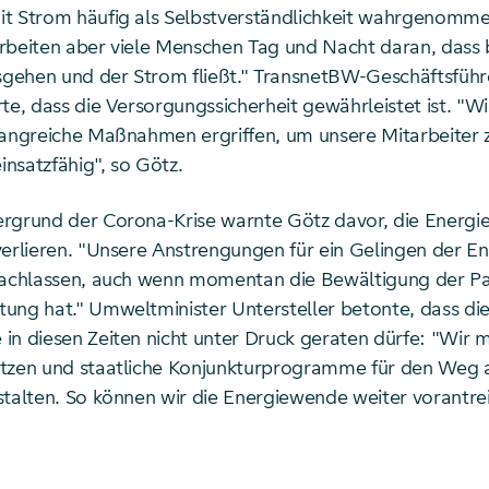
t Strom häufig als Selbstverständlichkeit wahrgenomme
rbeiten aber viele Menschen Tag und Nacht daran, dass b
usgehen und der Strom fließt." TransnetBW-Geschäftsführ
te, dass die Versorgungssicherheit gewährleistet ist. "W
fangreiche Maßnahmen ergriffen, um unsere Mitarbeiter 
einsatzfähig", so Götz.
rgrund der Corona-Krise warnte Götz davor, die Energ
verlieren. "Unsere Anstrengungen für ein Gelingen der 
 nachlassen, auch wenn momentan die Bewältigung der 
ung hat." Umweltminister Untersteller betonte, dass di
in diesen Zeiten nicht unter Druck geraten dürfe: "Wir m
tzen und staatliche Konjunkturprogramme für den Weg a
stalten. So können wir die Energiewende weiter vorantre