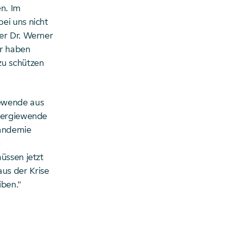
n. Im
ei uns nicht
er Dr. Werner
ir haben
zu schützen
iewende aus
Energiewende
Pandemie
e
üssen jetzt
us der Krise
iben."