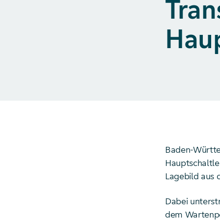
Tra
Haup
Baden-Württem
Hauptschaltle
Lagebild aus 
Dabei unterst
dem Wartenpers