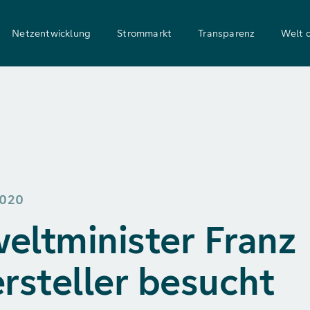
Netzentwicklung
Strommarkt
Transparenz
Welt 
2020
ltminister Franz
rsteller besucht