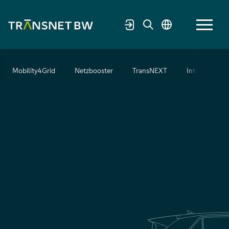
Mobility4Grid
Netzbooster
TransNEXT
Intelligent E